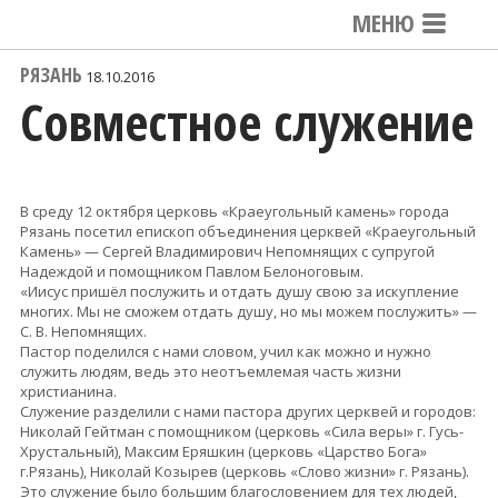
МЕНЮ
РЯЗАНЬ
18.10.2016
Совместное служение
В среду 12 октября церковь «Краеугольный камень» города
Рязань посетил епископ объединения церквей «Краеугольный
Камень» — Сергей Владимирович Непомнящих с супругой
Надеждой и помощником Павлом Белоноговым.
«Иисус пришёл послужить и отдать душу свою за искупление
многих. Мы не сможем отдать душу, но мы можем послужить» —
С. В. Непомнящих.
Пастор поделился с нами словом, учил как можно и нужно
служить людям, ведь это неотъемлемая часть жизни
христианина.
Служение разделили с нами пастора других церквей и городов:
Николай Гейтман с помощником (церковь «Сила веры» г. Гусь-
Хрустальный), Максим Еряшкин (церковь «Царство Бога»
г.Рязань), Николай Козырев (церковь «Слово жизни» г. Рязань).
Это служение было большим благословением для тех людей,