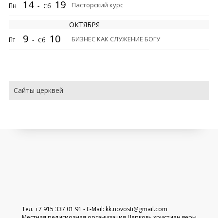
14
19
Пасторский курс
Пн
-
Сб
ОКТЯБРЯ
9
10
БИЗНЕС КАК СЛУЖЕНИЕ БОГУ
Пт
-
Сб
Сайты церквей
Тел. +7 915 337 01 91 - E-Mail:
kk.novosti@gmail.com
Местная религиозная организация Церковь христиан веры