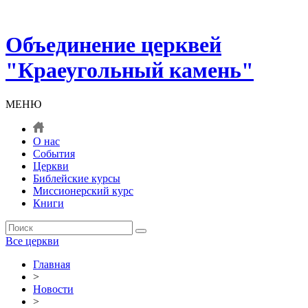
Объединение церквей
"Краеугольный камень"
МЕНЮ
О нас
События
Церкви
Библейские курсы
Миссионерский курс
Книги
Все церкви
Главная
>
Новости
>