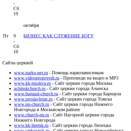
-
Сб
19
октября
Пт
9
БИЗНЕС КАК СЛУЖЕНИЕ БОГУ
-
Сб
10
Сайты церквей
www.narko-net.ru
- Помощь наркозависимым
www.videopropovedi.ru
- Проповеди на видео и MP3
www.kk-moskva.ru
- Сайт церкви города Москвы
achinskchurch.ru
- Сайт церкви города Ачинска
www.barnaul-church.ru
- Сайт церкви города Барнаула
www.proslavlenie.ru
- Cайт церкви города Томска
www.nn-church.ru
- Сайт церкви города Нижнего
Новгорода в Московском районе
www.church-nn.ru
- Сайт Нагорной церкви города
Нижнего Новгорода
www.kk-lipetsk.ru
- Сайт церкви города Липецка
www.cerkovnsk.ru
- Сайт церкви города Новосибирска