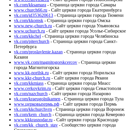
vk.com/kksamara
- Страница церкви города Самары
www.church66.ru
- Сайт церкви города Екатеринбурга
vk.com/id353620613
- Страница церкви города Тюмени
vk.com/kkomsk
- Страница церкви города Омска
www.new-church.ru
- Сайт церкви города Ульяновска
www.uchurch.ru
- Сайт церкви города Усолье-Сибирское
vk.com/kkchel
- Страница церкви города Челябинска
vk.com/piterchurch
- Страница церкви города Санкт-
Петербурга
vk.com/proslavlenie.kazan
- Страница церкви города
Казани
www.vk.com/magnitogorskcercov
- Страница церкви
города Магнитогорска
www.kk-norilsk.ru
- Сайт церкви города Норильска
www.kkr-church.ru
- Сайт церкви города Рязани
vk.com/kkmiass
- Страница церкви города Миасс
www.cerkovkrim.ru
- Сайт церкви города Севастополя
vk.com/nazchurch
- Сайт церкви города Назарово
vk.com/kraeugolnikamen
- Страница церкви города Тула
www.церковьпермь.рф
- Сайт церкви города Пермь
vk.com/kkchurchvrn
- Страница церкви города Воронеж
vk.com/kem_church
- Страница церкви города Кемерово
www.kkkrasnodar.ru
- Сайт церкви города Краснодар
vk.com/kk_church_stav
- Сообщество церкви города