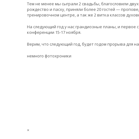
Тем не менее мы сыграли 2 свадьбы, благословили дву
рождество и пасху, приняли более 20 гостей — пропов
тренировочном центре, а так же 2 витка классов духов
На следующий год у нас грандиозные планы, и первое
конференции 15-17 ноября.
Верим, что следующий год, будет годом прорыва для н
немного фотохроники
×