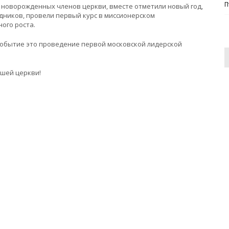
П
х новорожденных членов церкви, вместе отметили новый год,
едников, провели первый курс в миссионерском
ного роста.
 событие это проведение первой московской лидерской
ашей церкви!